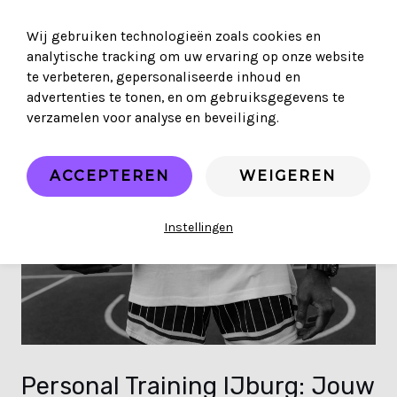
Ga
naar
Wij gebruiken technologieën zoals cookies en
MA
de
analytische tracking om uw ervaring op onze website
inhoud
te verbeteren, gepersonaliseerde inhoud en
ME
advertenties te tonen, en om gebruiksgegevens te
verzamelen voor analyse en beveiliging.
ACCEPTEREN
WEIGEREN
Instellingen
Personal Training IJburg: Jouw