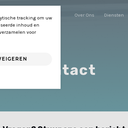
Over Ons
Diensten
lytische tracking om uw
liseerde inhoud en
 verzamelen voor
EIGEREN
Contact​